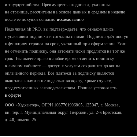
тратите много времени на поиск и вручную поднимаете
и трудоустройства. Преимущества подписки, указанные
резюме
на странице, рассчитаны на основе данных в среднем в неделю
после её покупки согласно
хотите сравнить себя с конкурентами и оценить шансы
исследованию
Подключая hh PRO, вы подтверждаете, что ознакомились
с условиями подписки и согласны с ними. Подписка даёт доступ
к функциям сервиса на срок, указанный при оформлении. Если
не отменить подписку, она автоматически продлится на тот же
срок. Вы имеете право в любое время отменить подписку
в личном кабинете — доступ к услугам сохранится до конца
оплаченного периода. Все платежи за подписку являются
окончательными и не подлежат возврату, кроме случаев,
предусмотренных законодательством. Полные условия есть
в оферте
ООО «Хэдхантер», ОГРН 1067761906805, 125047, г. Москва,
вн. тер. г. Муниципальный округ Тверской, ул. 2-я Брестская,
д. 48, помещ. 25