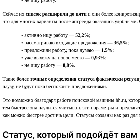
• не ищу работу.
Сейчас их
список расширили до пяти
и они более конкретизи
что для многих варианты после апгрейда оказались удобными. 
• активно ищу работу —
52,2%
;
• рассматриваю входящие предложения —
36,5%
;
• предложили работу, пока думаю —
1,5%
;
• уже выхожу на новое место —
0,93%
;
• не ищу работу —
8,8%
.
Такие
более точные определения статуса фактически регули
паузу, не будут пока беспокоить предложениями.
Это возможно благодаря работе поисковой машины hh.ru, котор
тем быстрее она научится учитывать эти параметры и предлагат
как можно быстрее достичь цели. Статусы созданы как раз для 
Статус, который подойдёт вам