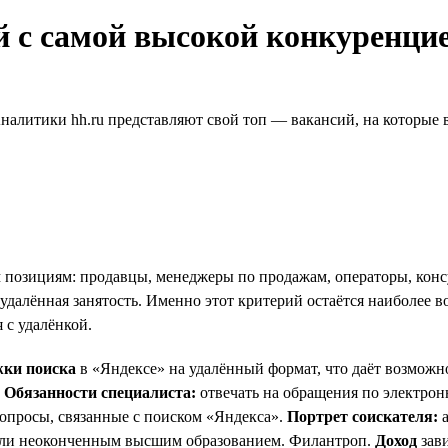
й с самой высокой конкуренци
налитики hh.ru представляют свой топ — вакансий, на которые в
 позициям: продавцы, менеджеры по продажам, операторы, консул
 удалённая занятость. Именно этот критерий остаётся наиболее 
 с удалёнкой.
жки поиска
в «Яндексе» на удалённый формат, что даёт возможно
!
Обязанности специалиста:
отвечать на обращения по электрон
вопросы, связанные с поиском «Яндекса».
Портрет соискателя:
а
 или неоконченным высшим образованием. Филантроп.
Доход
зави