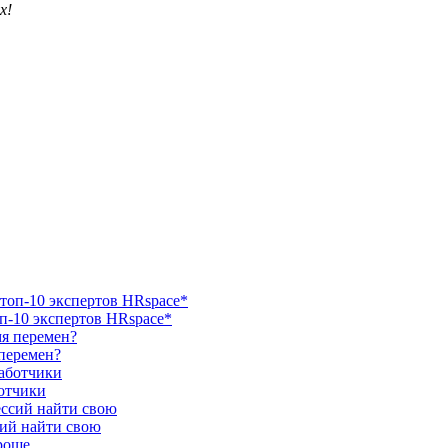
х!
п-10 экспертов HRspace*
 перемен?
ботчики
сий найти свою