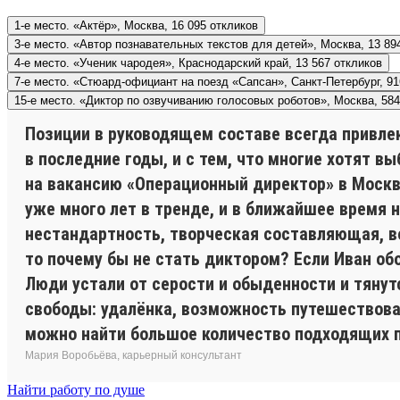
1-е место. «Актёр», Москва, 16 095 откликов
3-е место. «Автор познавательных текстов для детей», Москва, 13 89
4-е место. «Ученик чародея», Краснодарский край, 13 567 откликов
7-е место. «Стюард-официант на поезд «Сапсан», Санкт-Петербург, 91
15-е место. «Диктор по озвучиванию голосовых роботов», Москва, 584
Позиции в руководящем составе всегда привле
в последние годы, и с тем, что многие хотят в
на вакансию «Операционный директор» в Москве.
уже много лет в тренде, и в ближайшее время 
нестандартность, творческая составляющая, во
то почему бы не стать диктором? Если Иван об
Люди устали от серости и обыденности и тянут
свободы: удалёнка, возможность путешествоват
можно найти большое количество подходящих 
Мария Воробьёва, карьерный консультант
Найти работу по душе