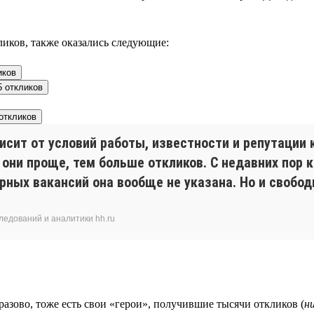
иков, также оказались следующие:
иков
5 откликов
откликов
исит от условий работы, известности и репутации 
они проще, тем больше откликов. С недавних пор 
рных вакансий она вообще не указана. Но и свобо
ледований и аналитики hh.ru
азово, тоже есть свои «герои», получившие тысячи откликов (
н