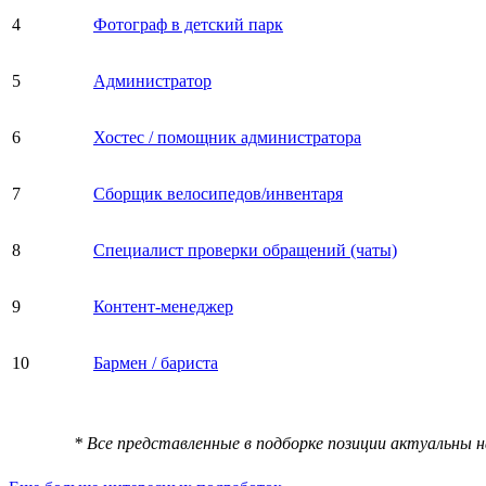
4
Фотограф в детский парк
5
Администратор
6
Хостес / помощник администратора
7
Сборщик велосипедов/инвентаря
8
Специалист проверки обращений (чаты)
9
Контент-менеджер
10
Бармен / бариста
* Все представленные в подборке позиции актуальны 