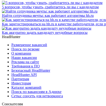
5 вопросов, чтобы узнать, сработаетесь ли вы с кандидатом
Найти сотрудника мечты: как работают алгоритмы hh.ru
Как зарегистрироваться на hh.ru в качестве работодателя, если
Как аккуратно задать кандидату неудобные вопросы
HeadHunter
Размещение вакансий
Поиск по резюме
О компании
Наши вакансии
Реклама на сайте
Требования к ПО
Безопасный HeadHunter
HeadHunter API
Партнерам
Инвесторам
Каталог компаний
Поиск по вакансиям в Адиюхе
Сетка: соцсеть для нетворкинга
Соискателям