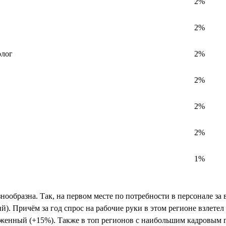
2%
2%
олог
2%
2%
2%
2%
1%
знообразна. Так, на первом месте по потребности в персонале за
й). Причём за год спрос на рабочие руки в этом регионе взлете
ыраженный (+15%). Также в топ регионов с наибольшим кадровым