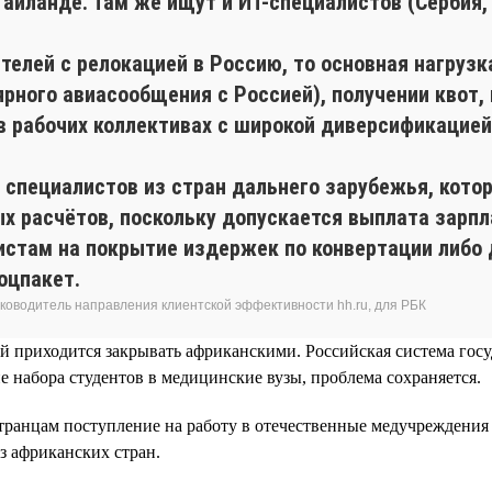
Таиланде. Там же ищут и ИТ-специалистов (Сербия, 
ителей с релокацией в Россию, то основная нагруз
лярного авиасообщения с Россией), получении квот,
в рабочих коллективах с широкой диверсификацией
специалистов из стран дальнего зарубежья, кото
х расчётов, поскольку допускается выплата зарпла
истам на покрытие издержек по конвертации либо
оцпакет.
руководитель направления клиентской эффективности hh.ru, для РБК
чей приходится закрывать африканскими. Российская система г
е набора студентов в медицинские вузы, проблема сохраняется.
странцам поступление на работу в отечественные медучреждения
з африканских стран.