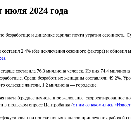
 июля 2024 года
 по безработице и динамике зарплат почти утратил сезонность.
е составил 2,4% (без исключения сезонного фактора) и обновил м
bes
.
 и старше составила 76,3 миллиона человек. Из них 74,4 миллио
 безработные. Среди безработных женщины составляли 49,2%. Ур
то сельские жители, 1,2 миллиона — городские.
тная плата (среднее начисленное жалованье, скорректированное п
ен в июльском опросе Центробанка (
с ним ознакомились
«Извест
сфокусирован на поиске новых каналов привлечения рабочей си