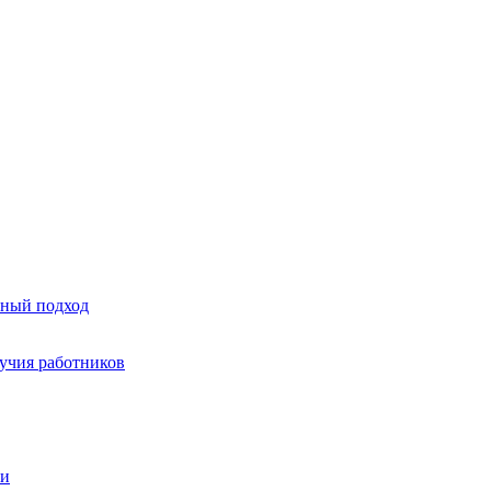
тный подход
лучия работников
ми