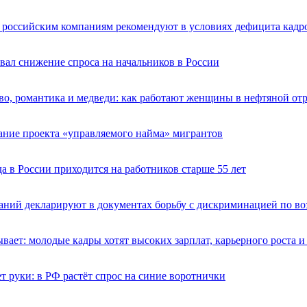
: российским компаниям рекомендуют в условиях дефицита кадр
ал снижение спроса на начальников в России
во, романтика и медведи: как работают женщины в нефтяной от
ание проекта «управляемого найма» мигрантов
да в России приходится на работников старше 55 лет
ний декларируют в документах борьбу с дискриминацией по во
вает: молодые кадры хотят высоких зарплат, карьерного роста и
 руки: в РФ растёт спрос на синие воротнички