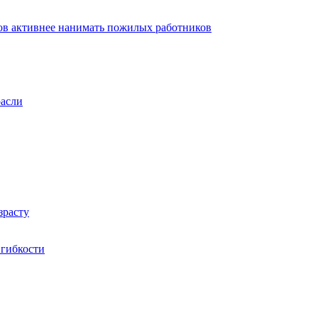
ов активнее нанимать пожилых работников
расли
зрасту
 гибкости