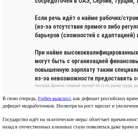
сосредоточен в ОАЭ, Сербии, Турции, 
Если речь идёт о найме рабочих/стро
(из-за отсутствия прямого либо регу
барьеров (сложностей с адаптацией) 
При найме высококвалифицированных 
могут быть с организацией финансовы
повышенную зарплату таким специал
из-за невозможности предоставить с
Наталья Данина, главный эксперт hh.ru по рынку труда, 
В свою очередь,
Forbes выяснил
, как дефицит российских вра
дефицит медработников. Несмотря на рост зарплат и увеличени
Государство идёт на экзотические меры: облегчает врачам-ино
назад в отечественных клиниках стали появляться даже врачи и