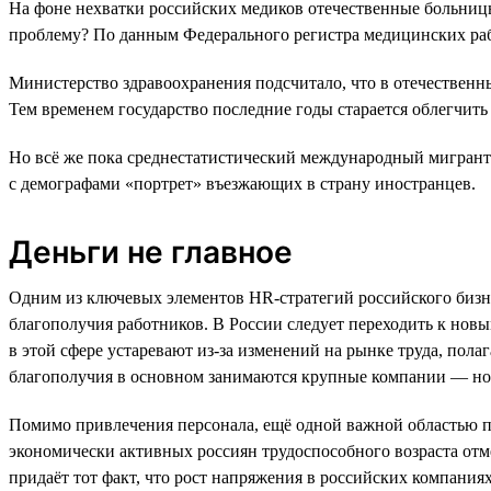
На фоне нехватки российских медиков отечественные больницы
проблему? По данным Федерального регистра медицинских рабо
Министерство здравоохранения подсчитало, что в отечествен
Тем временем государство последние годы старается облегчить
Но всё же пока среднестатистический международный мигрант 
с демографами «портрет» въезжающих в страну иностранцев.
Деньги не главное
Одним из ключевых элементов HR-стратегий российского бизне
благополучия работников. В России следует переходить к нов
в этой сфере устаревают из-за изменений на рынке труда, по
благополучия в основном занимаются крупные компании — но
Помимо привлечения персонала, ещё одной важной областью п
экономически активных россиян трудоспособного возраста отме
придаёт тот факт, что рост напряжения в российских компания