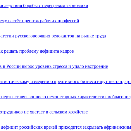
ледствия борьбы с перегревом экономики
ему растёт престиж рабочих профессий
атегии русскоговорящих релоканток на рынке труда
как решать проблему дефицита кадров
 в России вырос уровень стресса и упало настроение
татистическому измерению креативного бизнеса ищут нестандар
ксперты ставят вопрос о немонетарных характеристиках благопо
отрудников не хватает в сельском хозяйстве
к дефицит российских врачей приходится закрывать африкански