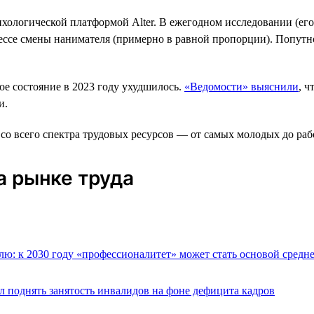
ихологической платформой Alter. В ежегодном исследовании (его
цессе смены нанимателя (примерно в равной пропорции). Попут
е состояние в 2023 году ухудшилось.
«Ведомости» выяснили
, ч
и.
 всего спектра трудовых ресурсов — от самых молодых до рабо
а рынке труда
лю: к 2030 году «профессионалитет» может стать основой средн
 поднять занятость инвалидов на фоне дефицита кадров