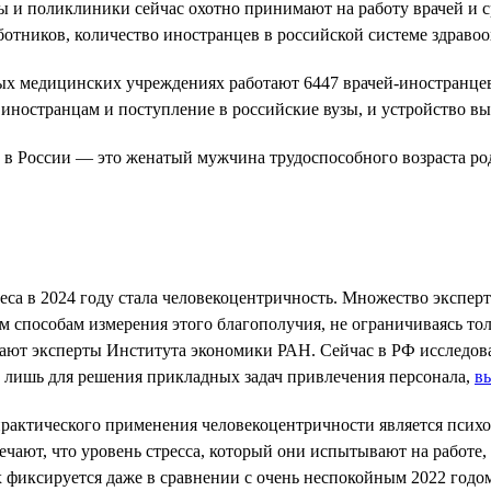
 и поликлиники сейчас охотно принимают на работу врачей и с
тников, количество иностранцев в российской системе здравоох
ных медицинских учреждениях работают 6447 врачей-иностранце
 иностранцам и поступление в российские вузы, и устройство в
в России — это женатый мужчина трудоспособного возраста род
са в 2024 году стала человекоцентричность. Множество эксперт
ым способам измерения этого благополучия, не ограничиваясь 
лагают эксперты Института экономики РАН. Сейчас в РФ исследо
 лишь для решения прикладных задач привлечения персонала,
в
рактического применения человекоцентричности является психо
чают, что уровень стресса, который они испытывают на работе,
х фиксируется даже в сравнении с очень неспокойным 2022 годом