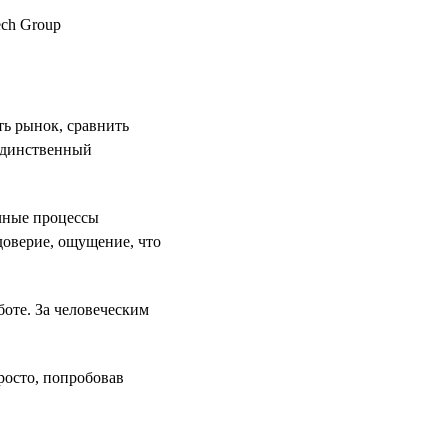
ть рынок, сравнить
 единственный
ачные процессы
доверие, ощущение, что
боте. За человеческим
росто, попробовав