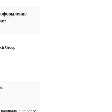
е оформление
ие».
и.
 начинала, а на более