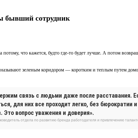
 ты бывший сотрудник
да потому, что кажется, будто где-то будет лучше. А потом возв
о называют зеленым коридором — коротким и теплым путем домой
ержим связь с людьми даже после расставания. Е
ься, для них все проходит легко, без бюрократии 
. Это вопрос уважения и доверия».
уководитель отдела по развитию бренда работодателя и привлечению талант