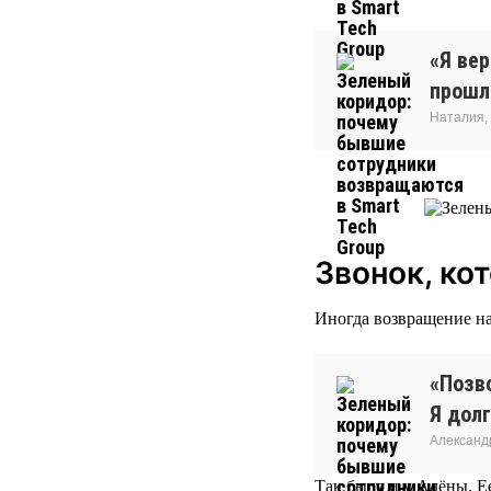
«Я ве
прошло
Наталия,
Звонок, ко
Иногда возвращение на
«Позво
Я долг
Александ
Так было и у Алёны. Ее