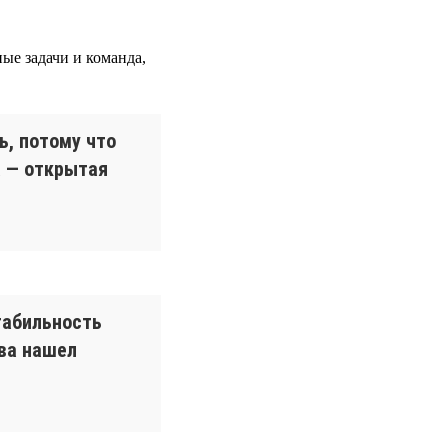
ные задачи и команда,
ь, потому что
а — открытая
табильность
ова нашел