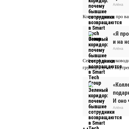
Алёна
Когда услышала про ва
«Я про
и на н
Алёна
Сейчас Алёна руководи
группу, изучает внутр
«Колл
подар
И оно 
Алёна