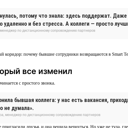
рнулась, потому что знала: здесь поддержат. Даж
 удаленно и без стресса. А коллеги — просто лучш
 менеджер по дистанционному сопровождению партнеров
торый все изменил
чинается с простого звонка.
нила бывшая коллега: у нас есть вакансия, приход
о не думала».
ра, менеджер по дистанционному сопровождению партнеров
 пригласили друзья, и она решила вернуться. Но уже не туда, где