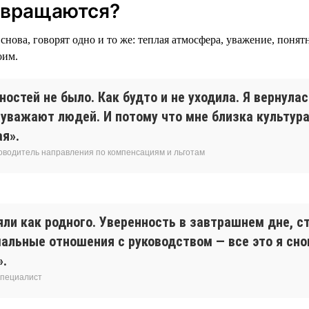
звращаются?
снова, говорят одно и то же: теплая атмосфера, уважение, понят
оим.
остей не было. Как будто и не уходила. Я вернулас
 уважают людей. И потому что мне близка культур
я».
ководитель направления по компенсациям и льготам
яли как родного. Уверенность в завтрашнем дне, с
мальные отношения с руководством — все это я сн
».
специалист