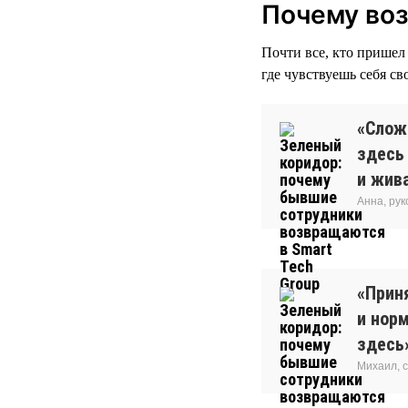
Почему во
Почти все, кто пришел 
где чувствуешь себя св
«Сложн
здесь
и жива
Анна, ру
«Прин
и нор
здесь
Михаил, 