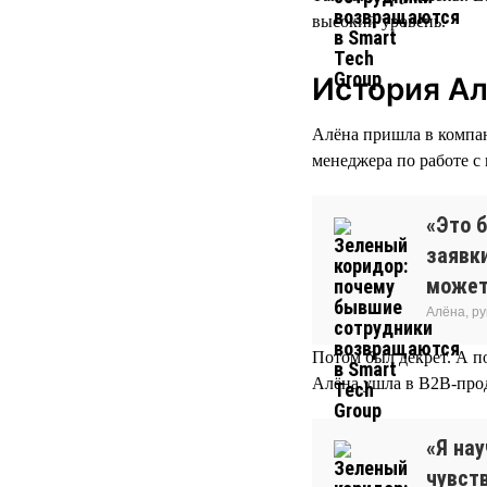
высокий уровень.
История А
Алёна пришла в компани
менеджера по работе с
«Это б
заявки
может
Алёна, р
Потом был декрет. А п
Алёна ушла в B2B-про
«Я нау
чувств