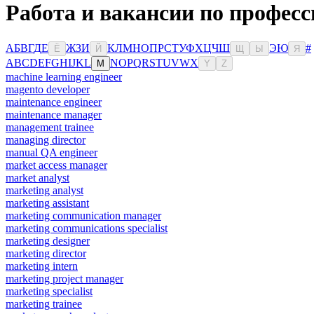
Работа и вакансии по профес
А
Б
В
Г
Д
Е
Ж
З
И
К
Л
М
Н
О
П
Р
С
Т
У
Ф
Х
Ц
Ч
Ш
Э
Ю
#
Ё
Й
Щ
Ы
Я
A
B
C
D
E
F
G
H
I
J
K
L
N
O
P
Q
R
S
T
U
V
W
X
M
Y
Z
machine learning engineer
magento developer
maintenance engineer
maintenance manager
management trainee
managing director
manual QA engineer
market access manager
market analyst
marketing analyst
marketing assistant
marketing communication manager
marketing communications specialist
marketing designer
marketing director
marketing intern
marketing project manager
marketing specialist
marketing trainee