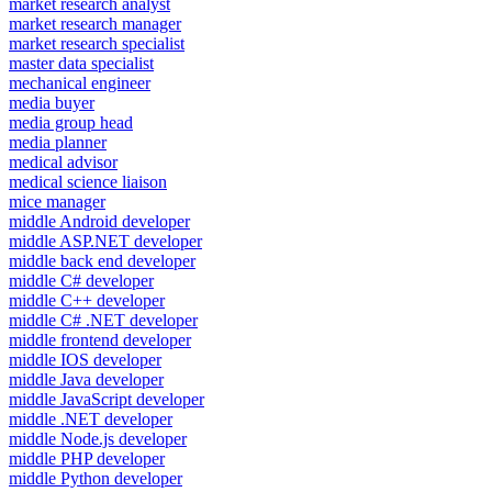
market research analyst
market research manager
market research specialist
master data specialist
mechanical engineer
media buyer
media group head
media planner
medical advisor
medical science liaison
mice manager
middle Android developer
middle ASP.NET developer
middle back end developer
middle C# developer
middle C++ developer
middle C# .NET developer
middle frontend developer
middle IOS developer
middle Java developer
middle JavaScript developer
middle .NET developer
middle Node.js developer
middle PHP developer
middle Python developer