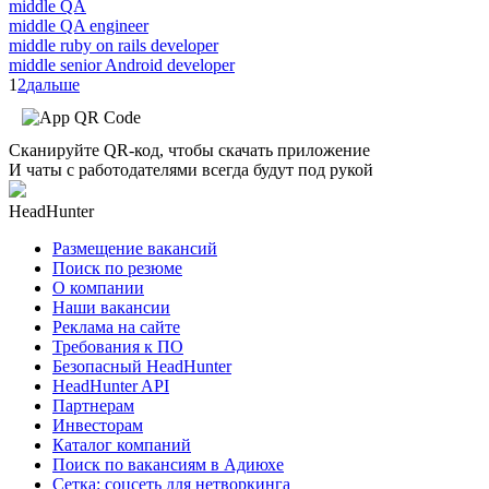
middle QA
middle QA engineer
middle ruby on rails developer
middle senior Android developer
1
2
дальше
Сканируйте QR-код, чтобы скачать приложение
И чаты с работодателями всегда будут под рукой
HeadHunter
Размещение вакансий
Поиск по резюме
О компании
Наши вакансии
Реклама на сайте
Требования к ПО
Безопасный HeadHunter
HeadHunter API
Партнерам
Инвесторам
Каталог компаний
Поиск по вакансиям в Адиюхе
Сетка: соцсеть для нетворкинга