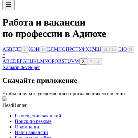
Работа и вакансии
по профессии в Адиюхе
А
Б
В
Г
Д
Е
Ж
З
И
К
Л
М
Н
О
П
Р
С
Т
У
Ф
Х
Ц
Ч
Ш
Э
Ю
Ё
Й
Щ
Ы
Я
#
A
B
C
D
E
F
G
H
I
J
K
L
M
N
O
P
Q
R
S
T
U
V
W
X
Y
Z
Xamarin developer
Скачайте приложение
Чтобы получать уведомления о приглашениях мгновенно
HeadHunter
Размещение вакансий
Поиск по резюме
О компании
Наши вакансии
Реклама на сайте