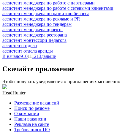
ассистент менеджера по работе с партнерами
ассистент менеджера по работе с сетевыми клиентами
ассистент менеджера по развитию бизнеса
ассистент менеджера по рекламе и PR
ассистент менеджера по тендерам
ассистент менеджера проекта
ассистент менеджера ресторана
ассистент монтессори-педагога
ассистент отдела
ассистент отдела аренды
В начало
9
10
11
12
13
дальше
Скачайте приложение
Чтобы получать уведомления о приглашениях мгновенно
HeadHunter
Размещение вакансий
Поиск по резюме
О компании
Наши вакансии
Реклама на сайте
Требования к ПО