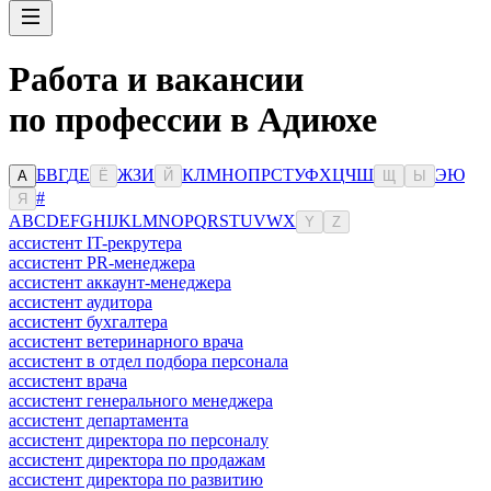
Работа и вакансии
по профессии в Адиюхе
Б
В
Г
Д
Е
Ж
З
И
К
Л
М
Н
О
П
Р
С
Т
У
Ф
Х
Ц
Ч
Ш
Э
Ю
А
Ё
Й
Щ
Ы
#
Я
A
B
C
D
E
F
G
H
I
J
K
L
M
N
O
P
Q
R
S
T
U
V
W
X
Y
Z
ассистент IT-рекрутера
ассистент PR-менеджера
ассистент аккаунт-менеджера
ассистент аудитора
ассистент бухгалтера
ассистент ветеринарного врача
ассистент в отдел подбора персонала
ассистент врача
ассистент генерального менеджера
ассистент департамента
ассистент директора по персоналу
ассистент директора по продажам
ассистент директора по развитию