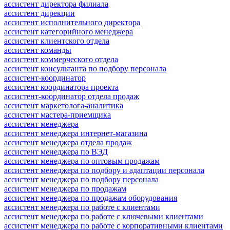
ассистент директора филиала
ассистент дирекции
ассистент исполнительного директора
ассистент категорийного менеджера
ассистент клиентского отдела
ассистент команды
ассистент коммерческого отдела
ассистент консультанта по подбору персонала
ассистент-координатор
ассистент координатора проекта
ассистент-координатор отдела продаж
ассистент маркетолога-аналитика
ассистент мастера-приемщика
ассистент менеджера
ассистент менеджера интернет-магазина
ассистент менеджера отдела продаж
ассистент менеджера по ВЭД
ассистент менеджера по оптовым продажам
ассистент менеджера по подбору и адаптации персонала
ассистент менеджера по подбору персонала
ассистент менеджера по продажам
ассистент менеджера по продажам оборудования
ассистент менеджера по работе с клиентами
ассистент менеджера по работе с ключевыми клиентами
ассистент менеджера по работе с корпоративными клиентами