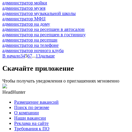
администратор мойки
администратор музея
администратор музыкальной школы
администратор МФЦ
администратор на дому
администратор на ресепшен в автосалон
администратор на ресепшен в гостиницу
администратор на ресепшн
администратор на телефоне
администратор ночного клуба
В начало
3
4
5
6
7
...
13
дальше
Скачайте приложение
Чтобы получать уведомления о приглашениях мгновенно
HeadHunter
Размещение вакансий
Поиск по резюме
О компании
Наши вакансии
Реклама на сайте
Требования к ПО