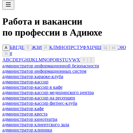
Работа и вакансии
по профессии в Адиюхе
Б
В
Г
Д
Е
Ж
З
И
К
Л
М
Н
О
П
Р
С
Т
У
Ф
Х
Ц
Ч
Ш
Э
Ю
А
Ё
Й
Щ
Ы
#
Я
A
B
C
D
E
F
G
H
I
J
K
L
M
N
O
P
Q
R
S
T
U
V
W
X
Y
Z
администратор информационной безопасности
администратор информационных систем
администратор караоке-клуба
администратор-кассир
администратор-кассир в кафе
администратор-кассир медицинского центра
администратор-кассир на ресепшен
администратор-кассир фитнес-клуба
администратор кафе
администратор квеста
администратор кинотеатра
администратор клиентского зала
администратор клиники