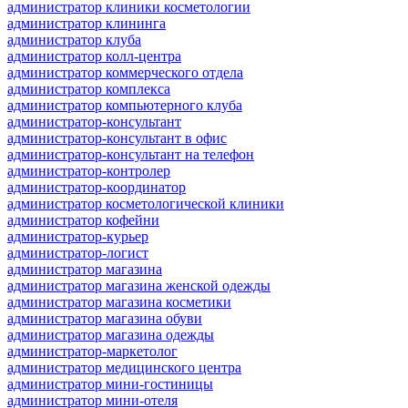
администратор клиники косметологии
администратор клининга
администратор клуба
администратор колл-центра
администратор коммерческого отдела
администратор комплекса
администратор компьютерного клуба
администратор-консультант
администратор-консультант в офис
администратор-консультант на телефон
администратор-контролер
администратор-координатор
администратор косметологической клиники
администратор кофейни
администратор-курьер
администратор-логист
администратор магазина
администратор магазина женской одежды
администратор магазина косметики
администратор магазина обуви
администратор магазина одежды
администратор-маркетолог
администратор медицинского центра
администратор мини-гостиницы
администратор мини-отеля