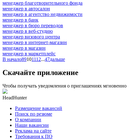
менеджер благотворительного фонда
менеджер в автосалон
менеджер в агентство недвижимости
менеджер в банк
менеджер в бюро переводов
менеджер в веб-студию
менеджер визового центра
менеджер в интернет-магазин
менеджер в магазин
менеджер в маркетплейс
В начало
8
9
10
11
12
...
47
дальше
Скачайте приложение
Чтобы получать уведомления о приглашениях мгновенно
HeadHunter
Размещение вакансий
Поиск по резюме
О компании
Наши вакансии
Реклама на сайте
Требования к ПО