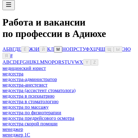
Работа и вакансии
по профессии в Адиюхе
А
Б
В
Г
Д
Е
Ж
З
И
К
Л
Н
О
П
Р
С
Т
У
Ф
Х
Ц
Ч
Ш
Э
Ю
Ё
Й
М
Щ
Ы
#
Я
A
B
C
D
E
F
G
H
I
J
K
L
M
N
O
P
Q
R
S
T
U
V
W
X
Y
Z
медицинский юрист
медсестра
медсестра-администратор
медсестра-анестезист
медсестра (ассистент стоматолога)
медсестра в психиатрию
медсестра в стоматологию
медсестра по массажу
медсестра по физиотерапии
медсестра предрейсового осмотра
медсестра скорой помощи
менеджер
менеджер 1С