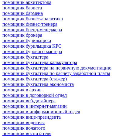
помощник архитектора
помощник бариста
помощник бармена
помощник бизнес-аналитика
помощник бизнес-тренера
помощник бренд-менеджера
помощник брокера
помощник бурильщика
помощник бурильщика КРС
помощник бурового мастера
помощник бухгалтера
помощник бухгалтера-калькулятора
помощник бухгалтера на первичную документацию
помощник бухгалтера по расчету заработной платы
помощник бухгалтера (стажер)
помощник бухгалтера-экономиста
помощник в архив
помощник в договорной отдел
помощник веб-дизайнера
помощник в интернет-магазин
помощник в информационный отдел
помощник вице-президента
помощник водителя
помощник вожатого
помощник воспитателя