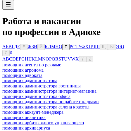
Работа и вакансии
по профессии в Адиюхе
А
Б
В
Г
Д
Е
Ж
З
И
К
Л
М
Н
О
Р
С
Т
У
Ф
Х
Ц
Ч
Ш
Э
Ю
Ё
Й
П
Щ
Ы
#
Я
A
B
C
D
E
F
G
H
I
J
K
L
M
N
O
P
Q
R
S
T
U
V
W
X
Y
Z
помощник агента по рекламе
помощник агронома
помощник адвоката
помощник администратора
помощник администратора гостиницы
помощник администратора интернет-магазина
помощник администратора офиса
помощник администратора по работе с кадрами
помощник администратора салона красоты
помощник аккаунт-менеджера
помощник аналитика
помощник арбитражного управляющего
помощник архивариуса