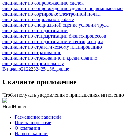
специалист по сопровождению сделок
специалист по сопровождению сделок с недвижимостью
специалист по сортировке электронной почты
специалист по социальной работе
специалист по специальной оценке условий труда
специалист по стандартизации
специалист по стандартизации бизнес-процессов
специалист по стандартизации и сертификации
специалист по стратегическому планированию
специалист по страхованию
специалист по страхованию и кредитованию
специалист по строительству
В начало
21
22
23
24
25
...
36
дальше
Скачайте приложение
Чтобы получать уведомления о приглашениях мгновенно
HeadHunter
Размещение вакансий
Поиск по резюме
О компании
Наши вакансии