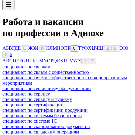
Работа и вакансии
по профессии в Адиюхе
А
Б
В
Г
Д
Е
Ж
З
И
К
Л
М
Н
О
П
Р
Т
У
Ф
Х
Ц
Ч
Ш
Э
Ю
Ё
Й
С
Щ
Ы
#
Я
A
B
C
D
E
F
G
H
I
J
K
L
M
N
O
P
Q
R
S
T
U
V
W
X
Y
Z
специалист по сверкам
специалист по связям с общественностью
специалист по связям с общественностью и корпоративным
мероприятиям
специалист по сервисному обслуживанию
специалист по сервису
специалист по сервису и туризму
специалист по сертификации
специалист по сертификации продукции
специалист по системам безопасности
специалист по системе 1С
специалист по сканированию документов
специалист по складским операциям