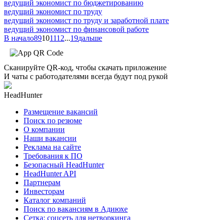
ведущий экономист по бюджетированию
ведущий экономист по труду
ведущий экономист по труду и заработной плате
ведущий экономист по финансовой работе
В начало
8
9
10
11
12
...
19
дальше
Сканируйте QR-код, чтобы скачать приложение
И чаты с работодателями всегда будут под рукой
HeadHunter
Размещение вакансий
Поиск по резюме
О компании
Наши вакансии
Реклама на сайте
Требования к ПО
Безопасный HeadHunter
HeadHunter API
Партнерам
Инвесторам
Каталог компаний
Поиск по вакансиям в Адиюхе
Сетка: соцсеть для нетворкинга