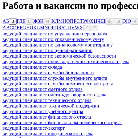
Работа и вакансии по профес
А
Б
Г
Д
Е
Ж
З
И
К
Л
М
Н
О
П
Р
С
Т
У
Ф
Х
Ц
Ч
Ш
Э
Ю
В
Ё
Й
Щ
Ы
Я
A
B
C
D
E
F
G
H
I
J
K
L
M
N
O
P
Q
R
S
T
U
V
W
X
Y
Z
ведущий специалист по управлению персоналом
ведущий специалист по управленческому учету
ведущий специалист по финансовому мониторингу
ведущий специалист по ценообразованию
ведущий специалист по экономической безопасности
ведущий специалист производственно технического отдела
ведущий специалист склада
ведущий специалист службы безопасности
ведущий специалист службы внутреннего аудита
ведущий специалист службы внутреннего контроля
ведущий специалист сметного отдела
ведущий специалист сметно-договорного отдела
ведущий специалист технического отдела
ведущий специалист технической поддержки
ведущий специалист учебного центра
ведущий специалист финансового отдела
ведущий специалист финансово-экономического отдела
ведущий специалист-эксперт
ведущий специалист юридического отдела