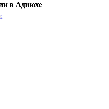
сии в Адиюхе
#